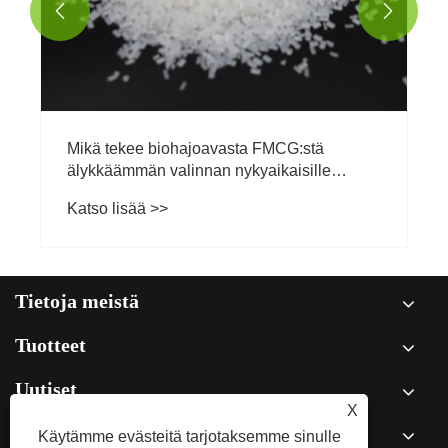


Mikä tekee biohajoavasta FMCG:stä
älykkäämmän valinnan nykyaikaisille
brändeille?
Katso lisää >>
Tietoja meistä
Tuotteet
Uutiset
X
Käytämme evästeitä tarjotaksemme sinulle
Ota meihin yhteyttä