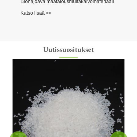
Biohajoava maatalousmultakalvomateriaali
Katso lisää >>
Uutissuositukset