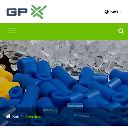
Kieli
Koti
Sovellukset