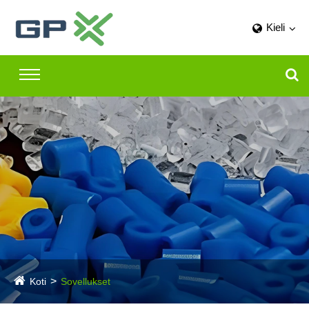
Kieli
Koti
Sovellukset