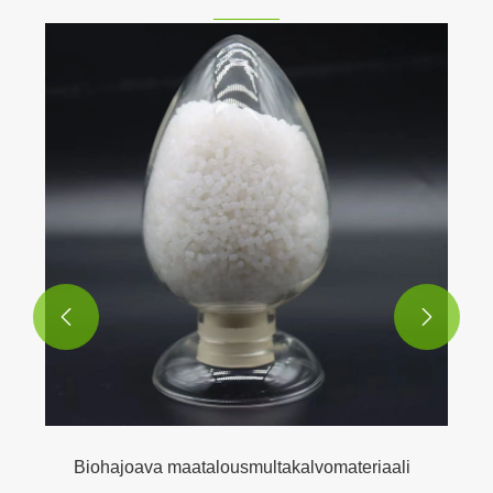


Biohajoava maatalousmultakalvomateriaali