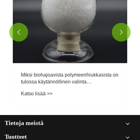


Miksi biohajoavista polymeerihiukkasista on
tulossa käytännöllinen valinta
nykyaikaiseen valmistukseen?
Katso lisää >>
Tietoja meistä
Tuotteet