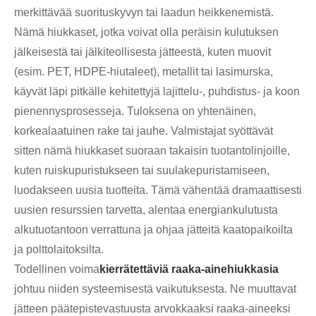
merkittävää suorituskyvyn tai laadun heikkenemistä.
Nämä hiukkaset, jotka voivat olla peräisin kulutuksen
jälkeisestä tai jälkiteollisesta jätteestä, kuten muovit
(esim. PET, HDPE-hiutaleet), metallit tai lasimurska,
käyvät läpi pitkälle kehitettyjä lajittelu-, puhdistus- ja koon
pienennysprosesseja. Tuloksena on yhtenäinen,
korkealaatuinen rake tai jauhe. Valmistajat syöttävät
sitten nämä hiukkaset suoraan takaisin tuotantolinjoille,
kuten ruiskupuristukseen tai suulakepuristamiseen,
luodakseen uusia tuotteita. Tämä vähentää dramaattisesti
uusien resurssien tarvetta, alentaa energiankulutusta
alkutuotantoon verrattuna ja ohjaa jätteitä kaatopaikoilta
ja polttolaitoksilta.
Todellinen voima
kierrätettäviä raaka-ainehiukkasia
johtuu niiden systeemisestä vaikutuksesta. Ne muuttavat
jätteen päätepistevastuusta arvokkaaksi raaka-aineeksi