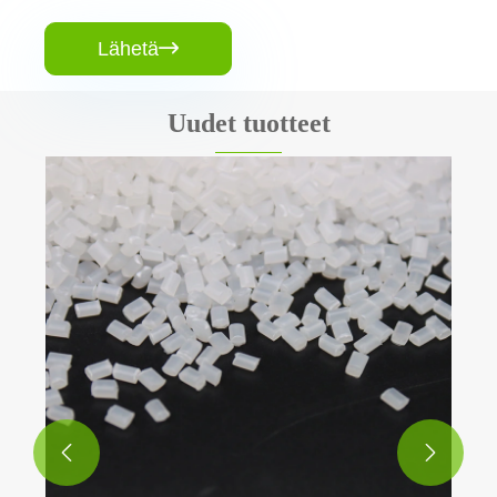
Lähetä

Uudet tuotteet

