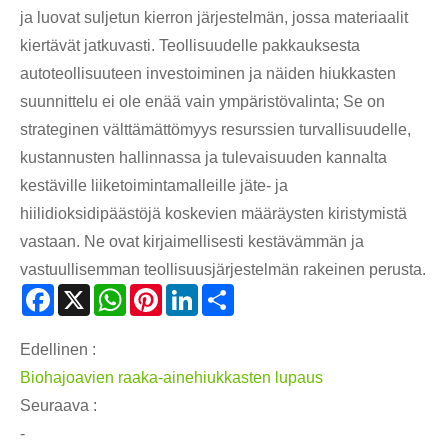
ja luovat suljetun kierron järjestelmän, jossa materiaalit
kiertävät jatkuvasti. Teollisuudelle pakkauksesta
autoteollisuuteen investoiminen ja näiden hiukkasten
suunnittelu ei ole enää vain ympäristövalinta; Se on
strateginen välttämättömyys resurssien turvallisuudelle,
kustannusten hallinnassa ja tulevaisuuden kannalta
kestäville liiketoimintamalleille jäte- ja
hiilidioksidipäästöjä koskevien määräysten kiristymistä
vastaan. Ne ovat kirjaimellisesti kestävämmän ja
vastuullisemman teollisuusjärjestelmän rakeinen perusta.
Facebook
X
WhatsApp
Pinterest
LinkedIn
Share
Edellinen :
Biohajoavien raaka-ainehiukkasten lupaus
Seuraava :
-