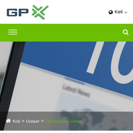
Kieli
Koti
Uutiset
Teollisuuden uutisia