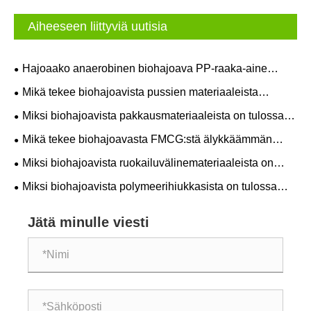
Aiheeseen liittyviä uutisia
Hajoaako anaerobinen biohajoava PP-raaka-aine
todella kaatopaikkaolosuhteissa, vai onko väitettä
Mikä tekee biohajoavista pussien materiaaleista
edelleen todistettu?
käytännöllisiä nykyaikaisille pakkausten ostajille?
Miksi biohajoavista pakkausmateriaaleista on tulossa
nykyaikaisten pakkausten ostajien käytännöllinen
Mikä tekee biohajoavasta FMCG:stä älykkäämmän
valinta?
valinnan nykyaikaisille brändeille?
Miksi biohajoavista ruokailuvälinemateriaaleista on
tulossa älykkäämpi valinta nykyaikaiseen
Miksi biohajoavista polymeerihiukkasista on tulossa
ruokapalveluun?
käytännöllinen valinta nykyaikaiseen valmistukseen?
Jätä minulle viesti