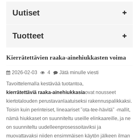
Uutiset
Tuotteet
Kierrätettävien raaka-ainehiukkasten voima
2026-02-03
4
Jätä minulle viesti
Tavoittelemalla kestävää tuotantoa,
kierrätettäviä raaka-ainehiukkasia
ovat nousseet
kiertotalouden perustavanlaatuiseksi rakennuspalikkaksi.
Toisin kuin perinteiset, lineaariset "ota-tee-hävitä" -mallit,
nämä hiukkaset on suunniteltu useille elinkaareille, ja ne
on suunniteltu uudelleenprosessoitaviksi ja
muovattavaksi niiden ensimmäisen käytön jälkeen ilman